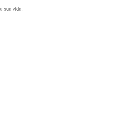
de objetos e pertences.
s necessidades, desde armazenamento em ambientes
antindo que seus pertences estejam protegidos e
 suas necessidades específicas de armazenamento e
a sua vida.