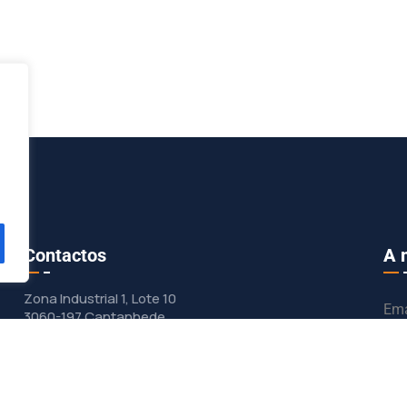
Contactos
A 
Zona Industrial 1, Lote 10
Ema
3060-197 Cantanhede
geral@dunasol.pt
Pa
+351 231 420 968 (chamada rede fixa