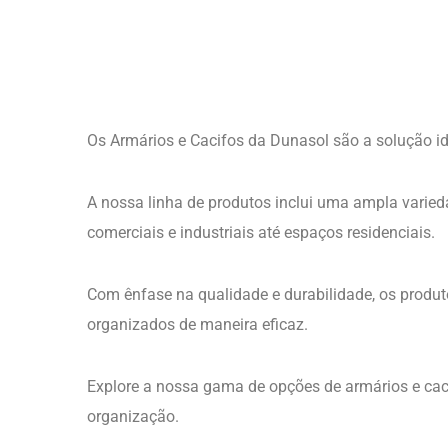
Armários e Cacifos
Armário
Cacifo Duplo
Cacifo 
Ler mais
Ler 