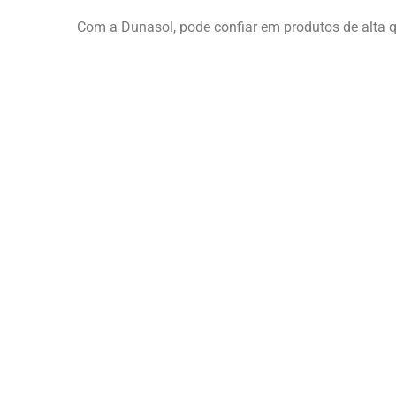
Os Armários e Cacifos da Dunasol são a solução id
A nossa linha de produtos inclui uma ampla varie
comerciais e industriais até espaços residenciais.
Com ênfase na qualidade e durabilidade, os produto
organizados de maneira eficaz.
Explore a nossa gama de opções de armários e cac
organização.
Com a Dunasol, pode confiar em produtos de alta qu