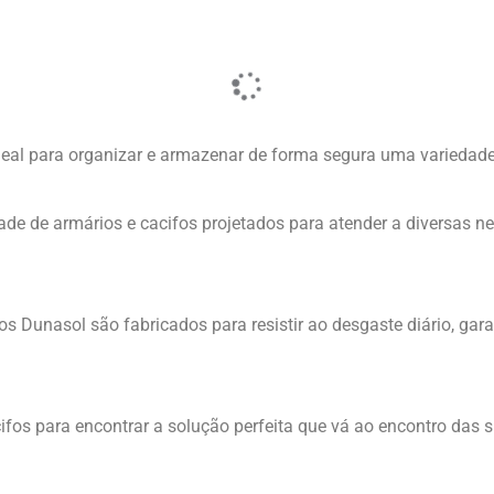
s e Cacifos
Individual
mais