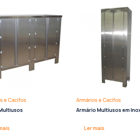
s e Cacifos
Armários e Cacifos
Multiusos
Armário Multiusos em Ino
mais
Ler mais