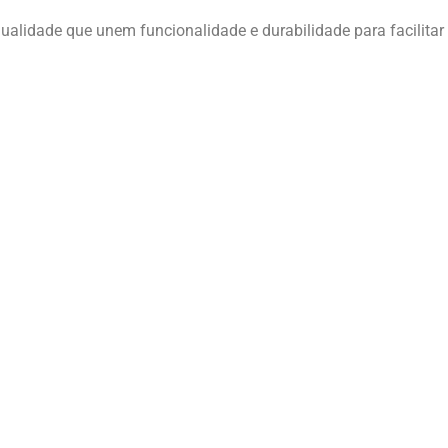
eal para organizar e armazenar de forma segura uma variedade 
dade de armários e cacifos projetados para atender a diversa
s Dunasol são fabricados para resistir ao desgaste diário, gar
ifos para encontrar a solução perfeita que vá ao encontro das
alidade que unem funcionalidade e durabilidade para facilitar 