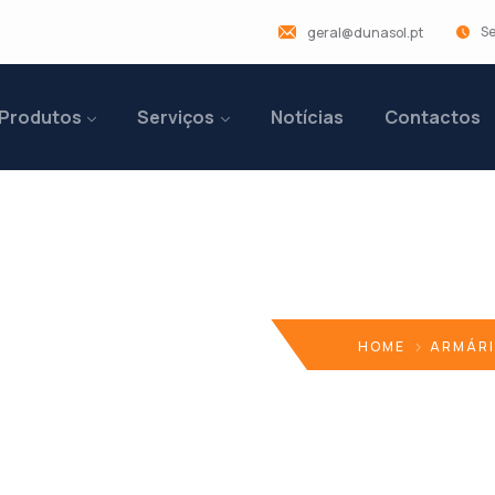
Se
geral@dunasol.pt
Produtos
Serviços
Notícias
Contactos
ifos
HOME
ARMÁRI