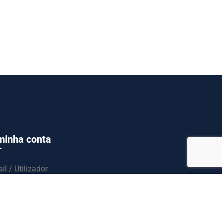
minha conta
il / Utilizador
ssword