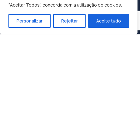
"Aceitar Todos", concorda com a utilização de cookies.
Personalizar
Rejeitar
Aceite tudo
Construindo o Sucesso, Moldando o Futuro:
Dunasol, A Sua Parceira de Confiança.
Contactos
Zona Industrial 1, Lote 10
3060-197 Cantanhede
geral@dunasol.pt
+351 231 420 968 (chamada rede fixa nacional)
A minha conta
Email / Utilizador