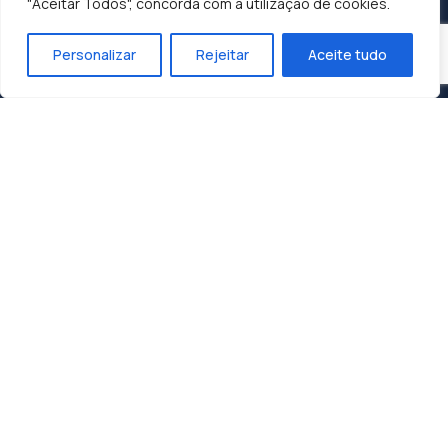
"Aceitar Todos", concorda com a utilização de cookies.
Personalizar
Rejeitar
Aceite tudo
Construindo o Sucesso, Moldando o Futuro:
Dunasol, A Sua Parceira de Confiança.
Contactos
Zona Industrial 1, Lote 10
3060-197 Cantanhede
geral@dunasol.pt
+351 231 420 968 (chamada rede fixa nacional)
A minha conta
Email / Utilizador