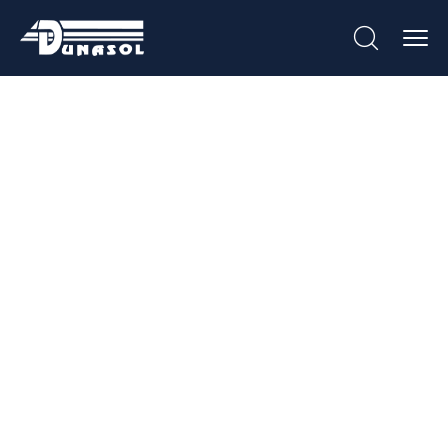
Aros E Caixas Para
Contadores De
Gás