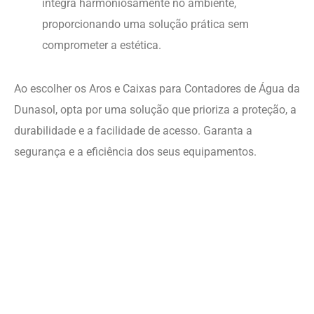
Material Durável:
Fabricadas com materiais de alta
qualidade, as caixas garantem resistência a
intempéries, corrosão e outros desafios ambientais,
prolongando a vida útil dos equipamentos internos.
Acesso Conveniente:
Desenvolvemos as nossas
caixas para permitir um acesso fácil e rápido aos
equipamentos de leitura, facilitando a manutenção
e a leitura periódica.
Design Estético:
Além da funcionalidade, as nossas
caixas apresentam um design estético que se
integra harmoniosamente no ambiente,
proporcionando uma solução prática sem
comprometer a estética.