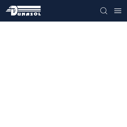
Aros E Caixas Para
Contadores De
Água