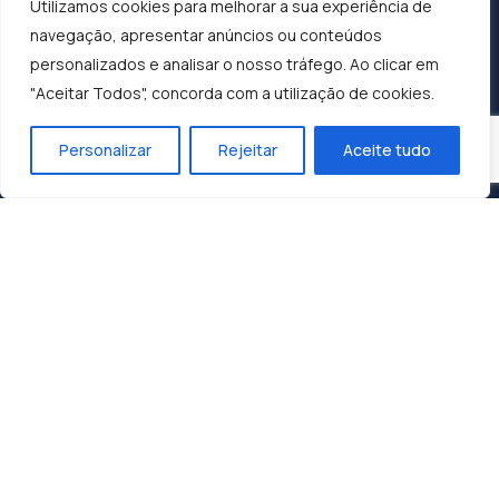
Utilizamos cookies para melhorar a sua experiência de
navegação, apresentar anúncios ou conteúdos
personalizados e analisar o nosso tráfego. Ao clicar em
"Aceitar Todos", concorda com a utilização de cookies.
Personalizar
Rejeitar
Aceite tudo
Construindo o Sucesso, Moldando o Futuro:
Dunasol, A Sua Parceira de Confiança.
Contactos
Zona Industrial 1, Lote 10
3060-197 Cantanhede
geral@dunasol.pt
+351 231 420 968 (chamada rede fixa nacional)
A minha conta