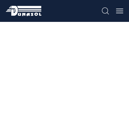
Aro Especial Para
2 Contadores De
Água