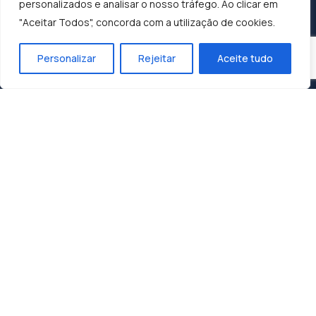
personalizados e analisar o nosso tráfego. Ao clicar em
"Aceitar Todos", concorda com a utilização de cookies.
Personalizar
Rejeitar
Aceite tudo
Construindo o Sucesso, Moldando o Futuro:
Dunasol, A Sua Parceira de Confiança.
Contactos
Zona Industrial 1, Lote 10
3060-197 Cantanhede
geral@dunasol.pt
+351 231 420 968 (chamada rede fixa nacional)
A minha conta