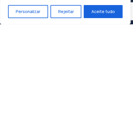
Personalizar
Rejeitar
Aceite tudo
Construindo o Sucesso, Moldando o Futuro:
Dunasol, A Sua Parceira de Confiança.
Contactos
Zona Industrial 1, Lote 10
3060-197 Cantanhede
geral@dunasol.pt
+351 231 420 968 (chamada rede fixa nacional)
A minha conta
Email / Utilizador