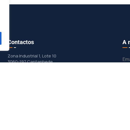
Contactos
A 
Zona Industrial 1, Lote 10
Ema
3060-197 Cantanhede
geral@dunasol.pt
Pa
+351 231 420 968 (chamada rede fixa
nacional)