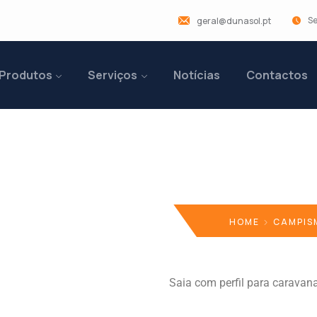
Se
geral@dunasol.pt
Produtos
Serviços
Notícias
Contactos
vana
HOME
CAMPIS
Saia com perfil para caravan