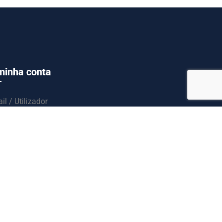
minha conta
il / Utilizador
ssword
Entrar