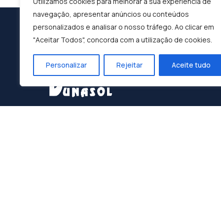
Utilizamos cookies para melhorar a sua experiência de
navegação, apresentar anúncios ou conteúdos
personalizados e analisar o nosso tráfego. Ao clicar em
"Aceitar Todos", concorda com a utilização de cookies.
Personalizar
Rejeitar
Aceite tudo
Construindo o Sucesso, Moldando o Futuro:
Dunasol, A Sua Parceira de Confiança.