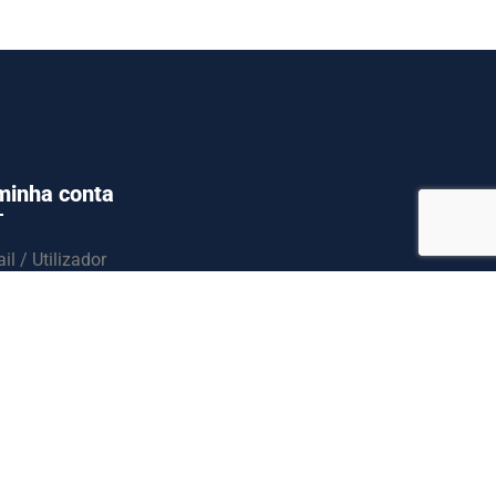
minha conta
il / Utilizador
ssword
Entrar