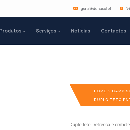
Se
geral@dunasol.pt
Produtos
Serviços
Notícias
Contactos
a Avançado
HOME
CAMPIS
DUPLO TETO PA
Duplo teto , refresca e embel