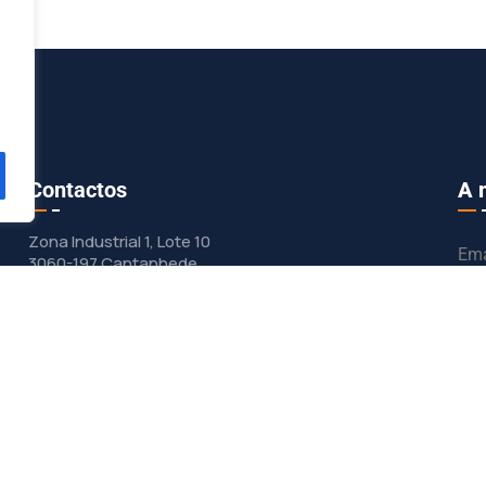
Contactos
A 
Zona Industrial 1, Lote 10
Ema
3060-197 Cantanhede
geral@dunasol.pt
Pa
+351 231 420 968 (chamada rede fixa
nacional)