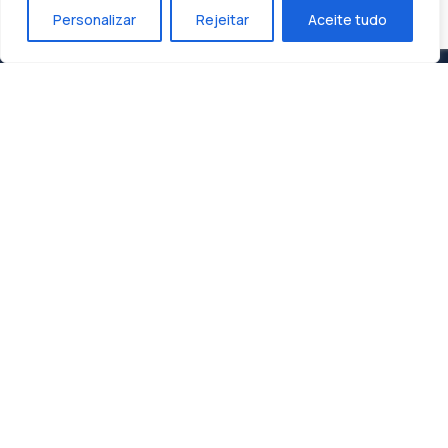
Personalizar
Rejeitar
Aceite tudo
Construindo o Sucesso, Moldando o Futuro:
Dunasol, A Sua Parceira de Confiança.
Contactos
Zona Industrial 1, Lote 10
3060-197 Cantanhede
geral@dunasol.pt
+351 231 420 968 (chamada rede fixa nacional)
A minha conta
Email / Utilizador