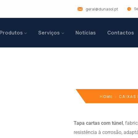
Se
geral@dunasol.pt
Produtos
Serviços
Notícias
Contactos
om Túnel
HOME
CAIXAS
Tapa cartas com túnel
, fabr
resistência à corrosão, adapt