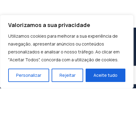
Valorizamos a sua privacidade
Utilizamos cookies para melhorar a sua experiência de
navegação, apresentar anúncios ou conteúdos
personalizados e analisar o nosso tráfego. Ao clicar em
"Aceitar Todos", concorda com a utilização de cookies.
Personalizar
Rejeitar
Aceite tudo
Construindo o Sucesso, Moldando o Futuro:
Dunasol, A Sua Parceira de Confiança.
Contactos
Zona Industrial 1, Lote 10
3060-197 Cantanhede