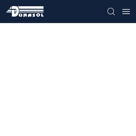
Aro Com Porta
Para Contador De
Gás