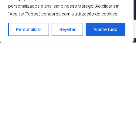
personalizados e analisar o nosso tráfego. Ao clicar em
"Aceitar Todos", concorda com a utilização de cookies.
Personalizar
Rejeitar
Aceite tudo
Construindo o Sucesso, Moldando o Futuro:
Dunasol, A Sua Parceira de Confiança.
Contactos
Zona Industrial 1, Lote 10
3060-197 Cantanhede
geral@dunasol.pt
+351 231 420 968 (chamada rede fixa nacional)
A minha conta