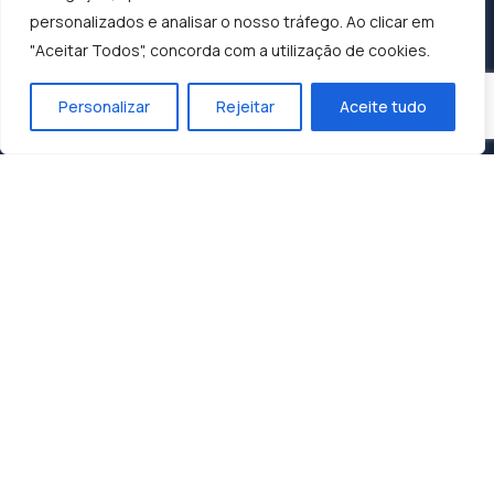
personalizados e analisar o nosso tráfego. Ao clicar em
"Aceitar Todos", concorda com a utilização de cookies.
Personalizar
Rejeitar
Aceite tudo
Construindo o Sucesso, Moldando o Futuro:
Dunasol, A Sua Parceira de Confiança.
Contactos
Zona Industrial 1, Lote 10
3060-197 Cantanhede
geral@dunasol.pt
+351 231 420 968 (chamada rede fixa nacional)
A minha conta