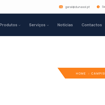
Se
geral@dunasol.pt
Produtos
Serviços
Notícias
Contactos
Caravana
HOME
CAMPI